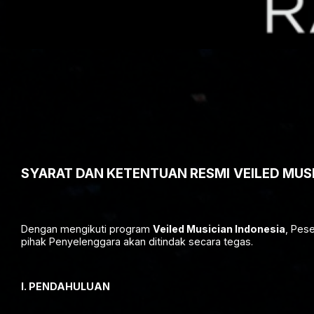
SYARAT DAN KETENTUAN RESMI
VEILED MUS
Dengan mengikuti program
Veiled Musician Indonesia
, Pes
pihak Penyelenggara akan ditindak secara tegas.
I. PENDAHULUAN